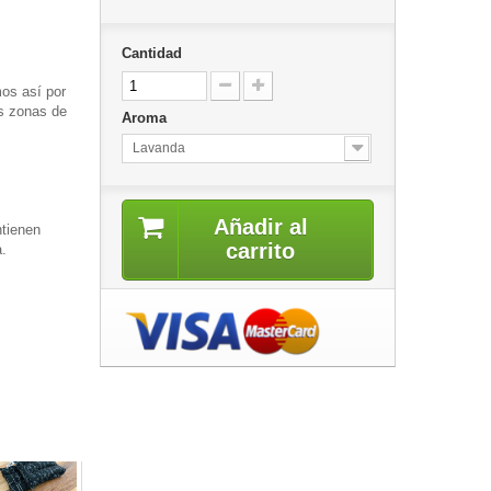
Cantidad
mos así por
as zonas de
Aroma
Lavanda
Añadir al
ntienen
carrito
a.