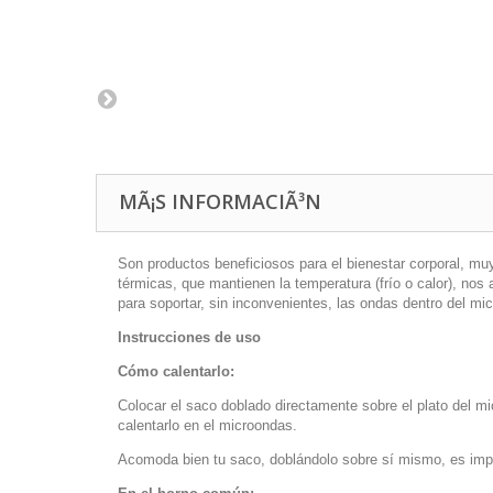
MÃ¡S INFORMACIÃ³N
Son productos beneficiosos para el bienestar corporal, m
térmicas, que mantienen la temperatura (frío o calor), nos
para soportar, sin inconvenientes, las ondas dentro del mi
I
nstrucciones de uso
Cómo calentarlo:
Colocar el saco doblado directamente sobre el plato del m
calentarlo en el microondas.
Acomoda bien tu saco, doblándolo sobre sí mismo, es impor