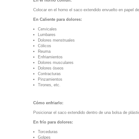
En el horno común:
Colocar en el horno el saco extendido envuelto en papel d
En Caliente para dolores:
Cervicales
Lumbares
Dolores menstruales
Cólicos
Reuma
Enfriamientos
Dolores musculares
Dolores óseos
Contracturas
Pinzamientos
Tirones, etc.
Cómo enfriarlo:
Posicionar el saco extendido dentro de una bolsa de plást
En frío para dolores:
Torceduras
Golpes