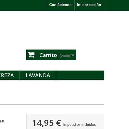
Contáctenos
Iniciar sesión
Carrito
(vacio)
EREZA
LAVANDA
14,95 €
as
Impuestos incluídos